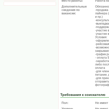
Место работы:
Работа н
Дополнительные
Обязанно
сведения по
-продажа 
вакансии:
лайнера 
и пр.)
-консуль
-выкладка
-поддержа
-участие 
-участие 
Условия:
-оформлен
-рейсовая
-возможно
закрывают
-график ра
- оплата 
-заработн
либо посл
оплата
-для член
питание,
-для прин
отправить
фотограф
Требования к соискателю
Пол:
Не имеет
Уровень
Не имеет