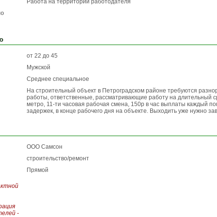
Работа на территории работодателя
по
ю
от 22 до 45
Мужской
Среднее специальное
На строительный объект в Петроградском районе требуются разно
работы, ответственные, рассматривающие работу на длительный сро
метро, 11-ти часовая рабочая смена, 150р в час выплаты каждый по
задержек, в конце рабочего дня на объекте. Выходить уже нужно за
ООО Самсон
строительство/ремонт
Прямой
актной
рация
елей -