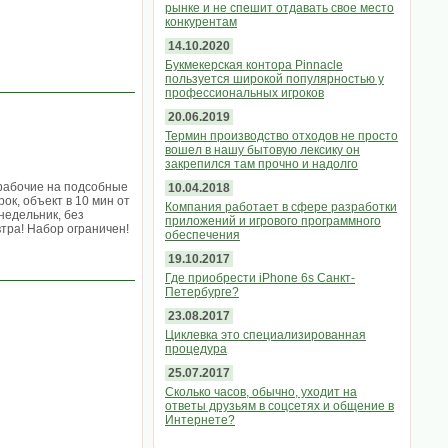
рынке и не спешит отдавать свое место
конкурентам
14.10.2020
Букмекерская контора Pinnacle
пользуется широкой популярностью у
профессиональных игроков
20.06.2019
Термин производство отходов не просто
вошел в нашу бытовую лексику он
закрепился там прочно и надолго
рабочие на подсобные
10.04.2018
к, объект в 10 мин от
Компания работает в сфере разработки
недельник, без
приложений и игрового программного
втра! Набор ограничен!
обеспечения
19.10.2017
Где приобрести iPhone 6s Санкт-
Петербурге?
23.08.2017
Циклевка это специализированная
процедура
25.07.2017
Сколько часов, обычно, уходит на
ответы друзьям в соцсетях и общение в
Интернете?