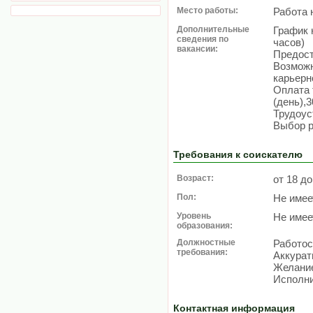
Место работы:
Работа 
Дополнительные
График н
сведения по
часов)
вакансии:
Предос
Возможн
карьерн
Оплата 
(день),3
Трудоус
Выбор р
Требования к соискателю
Возраст:
от 18 до
Пол:
Не имее
Уровень
Не имее
образования:
Должностные
Работос
требования:
Аккурат
Желание
Исполни
Контактная информация