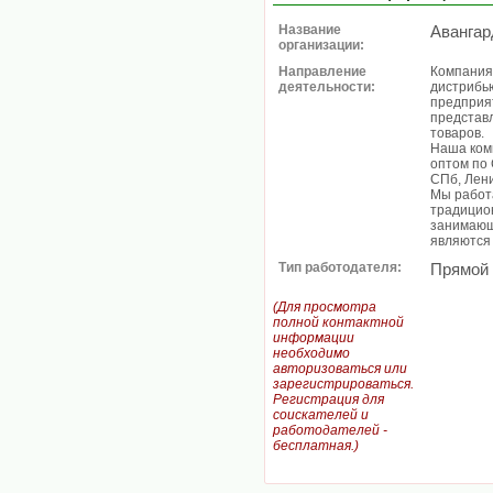
Название
Авангар
организации:
Направление
Компания
деятельности:
дистрибь
предприя
представ
товаров.
Наша ком
оптом по 
СПб, Лени
Мы работа
традицион
занимающ
являются
Тип работодателя:
Прямой
(Для просмотра
полной контактной
информации
необходимо
авторизоваться или
зарегистрироваться.
Регистрация для
соискателей и
работодателей -
бесплатная.)