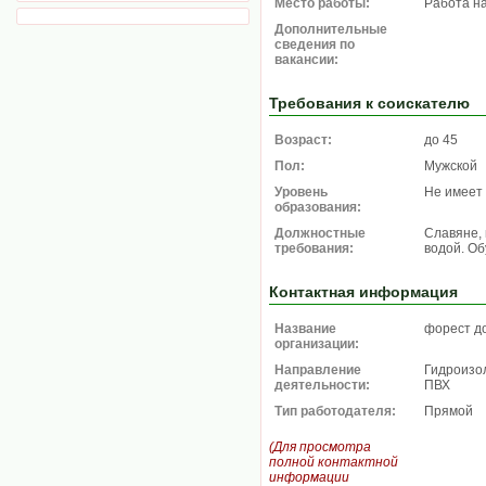
Место работы:
Работа н
Дополнительные
сведения по
вакансии:
Требования к соискателю
Возраст:
до 45
Пол:
Мужской
Уровень
Не имеет
образования:
Должностные
Славяне, 
требования:
водой. Об
Контактная информация
Название
форест д
организации:
Направление
Гидроизол
деятельности:
ПВХ
Тип работодателя:
Прямой
(Для просмотра
полной контактной
информации