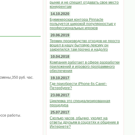
рынке и не спешит отдавать свое место
конкурентам
14.10.2020
Букмекерская контора Pinnacle
пользуется широкой популярностью у
профессиональных игроков
20.06.2019
Термин производство отходов не просто
вошел в нашу бытовую лексику он
закрепился там прочно и надолго
10.04.2018
Компания работает в сфере разработки
приложений и игрового программного
обеспечения
смены,350 руб. час.
19.10.2017
Где приобрести iPhone 6s Санкт-
Петербурге?
23.08.2017
Циклевка это специализированная
процедура
25.07.2017
ессе работы.
Сколько часов, обычно, уходит на
ответы друзьям в соцсетях и общение в
Интернете?