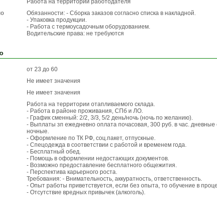
Работа на территории работодателя
по
Обязанности: - Сборка заказов согласно списка в накладной.
- Упаковка продукции.
- Работа с термоусадочным оборудованием.
Водительские права: не требуются
ю
от 23 до 60
Не имеет значения
Не имеет значения
Работа на территории отапливаемого склада.
- Работа в районе проживания, СПб и ЛО.
- График сменный: 2/2, 3/3, 5/2 день/ночь (ночь по желанию).
- Выплаты зп ежедневно оплата почасовая, 300 руб. в час. дневные 
ночные.
- Оформление по ТК РФ, соц.пакет, отпускные.
- Спецодежда в соответствии с работой и временем года.
- Бесплатный обед.
- Помощь в оформлении недостающих документов.
- Возможно предоставление бесплатного общежития.
- Перспектива карьерного роста.
Требования: - Внимательность, аккуратность, ответственность.
- Опыт работы приветствуется, если без опыта, то обучение в проц
- Отсутствие вредных привычек (алкоголь).