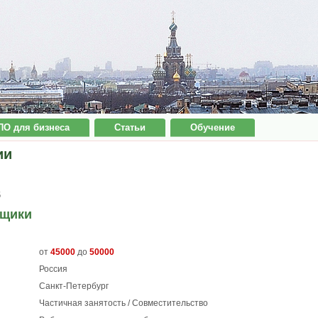
ПО для бизнеса
Статьи
Обучение
ии
6
вщики
от
45000
до
50000
Россия
Санкт-Петербург
Частичная занятость / Совместительство