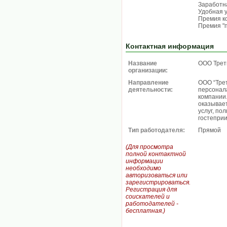
Заработна
Удобная 
Премия к
Премия "п
Контактная информация
Название
ООО Трет
организации:
Направление
ООО “Тре
деятельности:
персонал
компании
оказывае
услуг, по
гостепри
Тип работодателя:
Прямой
(Для просмотра
полной контактной
информации
необходимо
авторизоваться или
зарегистрироваться.
Регистрация для
соискателей и
работодателей -
бесплатная.)