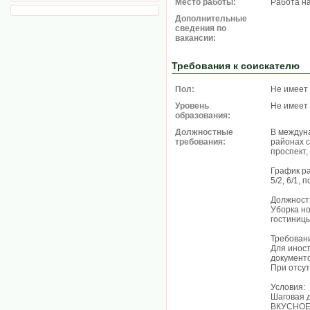
Место работы:
Работа н
Дополнительные
сведения по
вакансии:
Требования к соискателю
Пол:
Не имеет
Уровень
Не имеет
образования:
Должностные
В междун
требования:
районах с
проспект
График р
5/2, 6/1, 
Должност
Уборка н
гостиницы
Требован
Для инос
документо
При отсут
Условия:
Шаговая д
ВКУСНОЕ