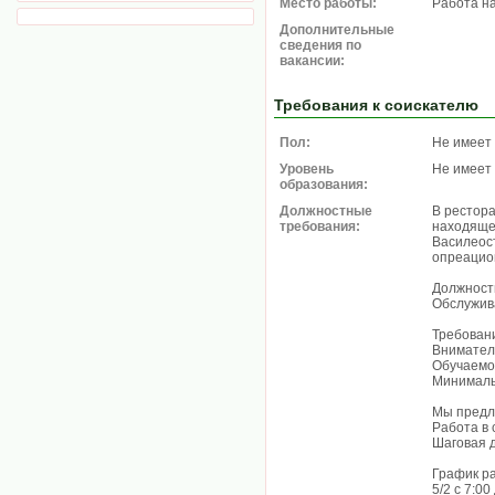
Место работы:
Работа н
Дополнительные
сведения по
вакансии:
Требования к соискателю
Пол:
Не имеет
Уровень
Не имеет
образования:
Должностные
В рестор
требования:
находяще
Василеост
опреацио
Должност
Обслужив
Требован
Внимател
Обучаемо
Минималь
Мы предл
Работа в 
Шаговая д
График р
5/2 с 7:00