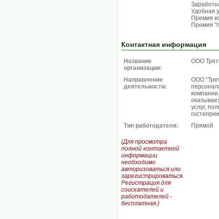
Заработна
Удобная 
Премия к
Премия "п
Контактная информация
Название
ООО Трет
организации:
Направление
ООО “Тре
деятельности:
персонал
компании
оказывае
услуг, по
гостепри
Тип работодателя:
Прямой
(Для просмотра
полной контактной
информации
необходимо
авторизоваться или
зарегистрироваться.
Регистрация для
соискателей и
работодателей -
бесплатная.)