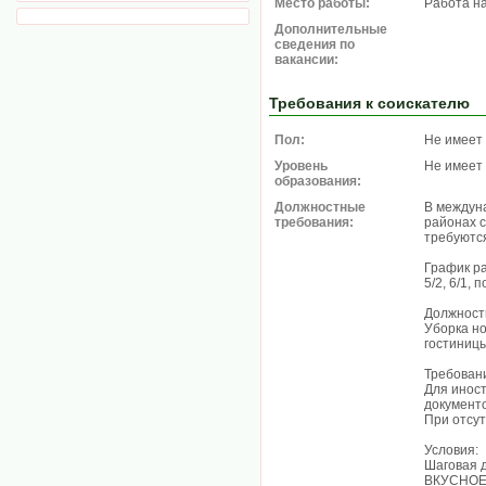
Место работы:
Работа н
Дополнительные
сведения по
вакансии:
Требования к соискателю
Пол:
Не имеет
Уровень
Не имеет
образования:
Должностные
В междун
требования:
районах с
требуют
График р
5/2, 6/1, 
Должност
Уборка н
гостиницы
Требован
Для инос
документо
При отсут
Условия:
Шаговая д
ВКУСНОЕ