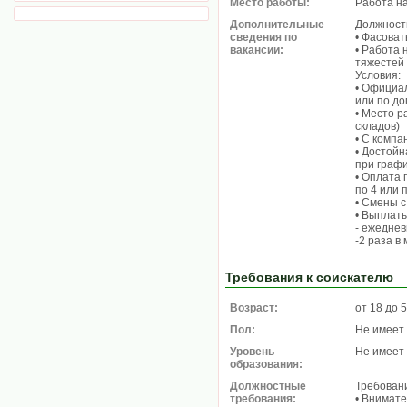
Место работы:
Работа н
Дополнительные
Должност
сведения по
• Фасоват
вакансии:
• Работа 
тяжестей
Условия:
• Официа
или по до
• Место р
складов)
• С компа
• Достойн
при графи
• Оплата 
по 4 или 
• Смены с
• Выплаты
- ежеднев
-2 раза 
Требования к соискателю
Возраст:
от 18 до 
Пол:
Не имеет
Уровень
Не имеет
образования:
Должностные
Требован
требования:
• Внимате