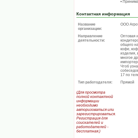
• Принима
Контактная информация
Название
ООО Агро
организации:
Направление
Оптовая и
деятельности:
кондитер
общего на
кофе, коф
изделия, 
многое др
импортеро
Чтоб узна
собеседов
17 по тел
Тип работодателя:
Прямой
(Для просмотра
полной контактной
информации
необходимо
авторизоваться или
зарегистрироваться.
Регистрация для
соискателей и
работодателей -
бесплатная.)