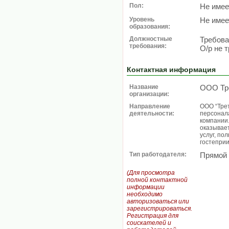
Пол:
Не имее
Уровень
Не имее
образования:
Должностные
Требова
требования:
О/р не 
Контактная информация
Название
ООО Тр
организации:
Направление
ООО “Тре
деятельности:
персонал
компании
оказывае
услуг, по
гостепри
Тип работодателя:
Прямой
(Для просмотра
полной контактной
информации
необходимо
авторизоваться или
зарегистрироваться.
Регистрация для
соискателей и