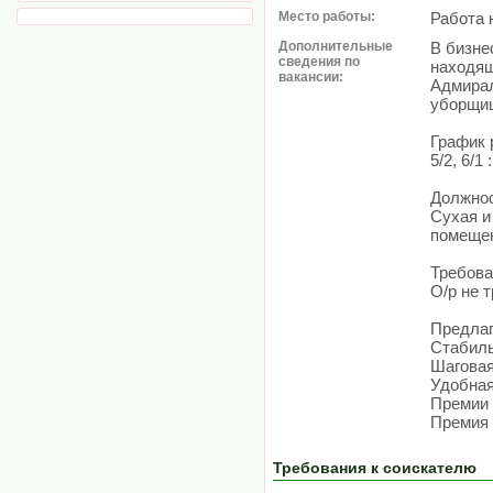
Место работы:
Работа 
Дополнительные
В бизне
сведения по
находящ
вакансии:
Адмирал
уборщи
График 
5/2, 6/1
Должнос
Сухая и
помеще
Требова
О/р не 
Предлаг
Стабиль
Шаговая
Удобная
Премии 
Премия 
Требования к соискателю