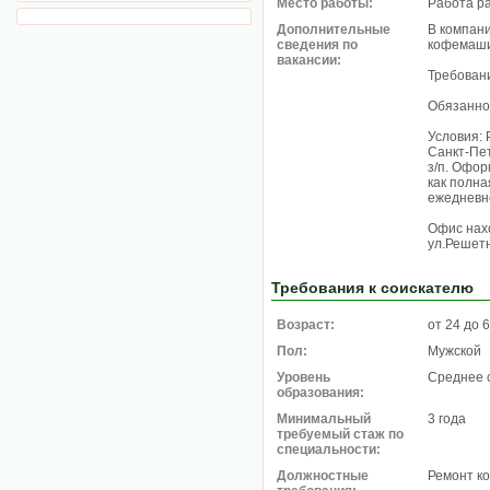
Место работы:
Работа р
Дополнительные
В компан
сведения по
кофемаш
вакансии:
Требован
Обязанно
Условия: 
Санкт-Пет
з/п. Офо
как полна
ежедневн
Офис нахо
ул.Решетн
Требования к соискателю
Возраст:
от 24 до 
Пол:
Мужской
Уровень
Среднее 
образования:
Минимальный
3 года
требуемый стаж по
специальности:
Должностные
Ремонт к