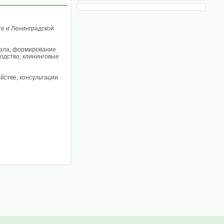
ге и Ленинградской
нала, формирование
одство; клининговые
йстве, консультации