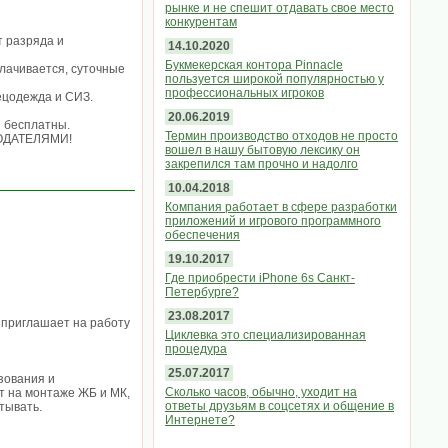
рынке и не спешит отдавать свое место
конкурентам
т разряда и
14.10.2020
Букмекерская контора Pinnacle
плачивается, суточные
пользуется широкой популярностью у
профессиональных игроков
пецодежда и СИЗ.
20.06.2019
и бесплатны.
Термин производство отходов не просто
ОДАТЕЛЯМИ!
вошел в нашу бытовую лексику он
закрепился там прочно и надолго
10.04.2018
Компания работает в сфере разработки
приложений и игрового программного
обеспечения
19.10.2017
Где приобрести iPhone 6s Санкт-
Петербурге?
23.08.2017
 приглашает на работу
Циклевка это специализированная
процедура
25.07.2017
зования и
Сколько часов, обычно, уходит на
от на монтаже ЖБ и МК,
ответы друзьям в соцсетях и общение в
тывать.
Интернете?