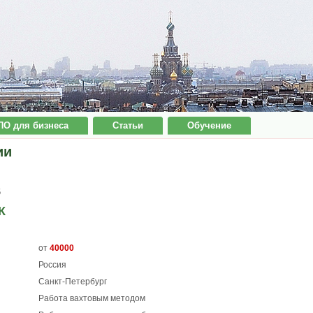
ПО для бизнеса
Статьи
Обучение
ии
6
К
от
40000
Россия
Санкт-Петербург
Работа вахтовым методом