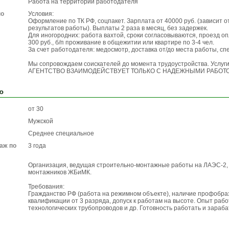
Работа на территории работодателя
по
Условия:
Оформление по ТК РФ, соцпакет. Зарплата от 40000 руб. (зависит о
результатов работы). Выплаты 2 раза в месяц, без задержек.
Для иногородних: работа вахтой, сроки согласовываются, проезд о
300 руб., б/п проживание в общежитии или квартире по 3-4 чел.
За счет работодателя: медосмотр, доставка от/до места работы, с
Мы сопровождаем соискателей до момента трудоустройства. Услуг
АГЕНТСТВО ВЗАИМОДЕЙСТВУЕТ ТОЛЬКО С НАДЕЖНЫМИ РАБОТ
ю
от 30
Мужской
Среднее специальное
аж по
3 года
Организация, ведущая строительно-монтажные работы на ЛАЭС-2,
монтажников ЖБиМК.
Требования:
Гражданство РФ (работа на режимном объекте), наличие профобра
квалификации от 3 разряда, допуск к работам на высоте. Опыт раб
технологических трубопроводов и др. Готовность работать и зараба