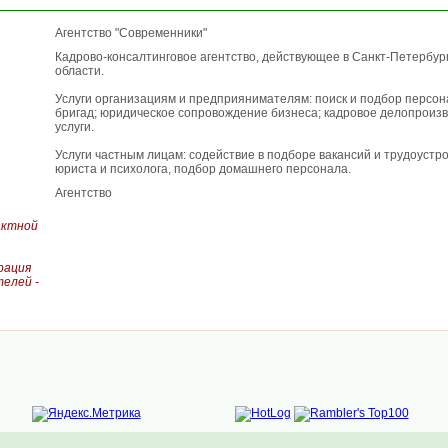
Агентство "Современники"
Кадрово-консалтинговое агентство, действующее в Санкт-Петербур
области.
Услуги организациям и предприянимателям: поиск и подбор персо
бригад; юридическое сопровождение бизнеса; кадровое делопроизв
услуги.
Услуги частным лицам: содействие в подборе вакансий и трудоустро
юриста и психолога, подбор домашнего персонала.
Агентство
актной
рация
елей -