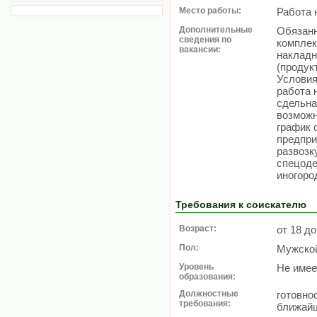
Место работы:
Работа 
Дополнительные
Обязанн
сведения по
комплек
вакансии:
накладн
(продук
Условия
работа 
сдельна
возможн
график с
предпри
развозку
спецоде
иногоро
Требования к соискателю
Возраст:
от 18 до
Пол:
Мужско
Уровень
Не имее
образования:
Должностные
готовно
требования:
ближайш