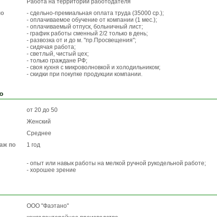
Работа на территории работодателя
по
- сдельно-премиальная оплата труда (35000 ср.);
- оплачиваемое обучение от компании (1 мес.);
- оплачиваемый отпуск, больничный лист;
- график работы сменный 2/2 только в день;
- развозка от и до м. "пр.Просвещения";
- сидячая работа;
- светлый, чистый цех;
- только граждане РФ;
- своя кухня с микроволновкой и холодильником;
- скидки при покупке продукции компании.
ю
от 20 до 50
Женский
Среднее
аж по
1 год
- опыт или навык работы на мелкой ручной рукодельной работе;
- хорошее зрение
ООО "Фаэтано"