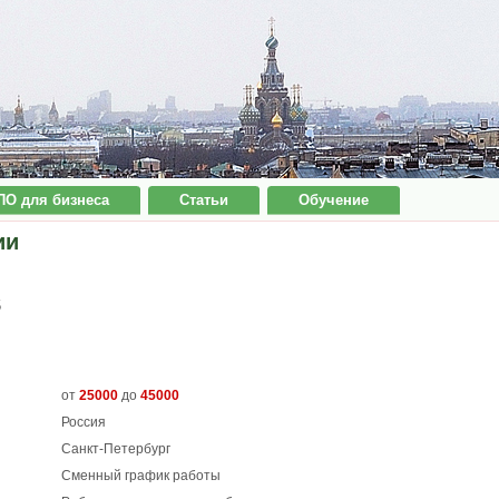
ПО для бизнеса
Статьи
Обучение
ии
5
от
25000
до
45000
Россия
Санкт-Петербург
Сменный график работы