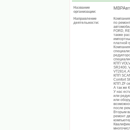
Название
МВРАвт
организации:
Направление
Компания
деятельности:
по ремонт
автомоби
FORD, RE
также рас
импортных
платной г
Компания 
специали
редуктор
специали
КПП VOLV
SR2400, V
VT2814, A
КПП SCAN
Comfort Shi
КПП ZF се
А так же 
У нас ест
или редук
или обору
возможнос
после ре
Вторым в
ремонт д
компьютер
Квалифик
многочис