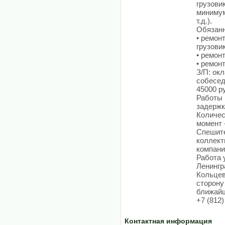
грузовик
минимум
т.д.).
Обязанн
• ремон
грузови
• ремон
• ремон
З/П: ок
собесед
45000 р
Работы 
задержк
Количес
момент 
Спешите
коллект
компани
Работа 
Ленингра
Кольцев
сторону
ближайш
+7 (812)
Контактная информация