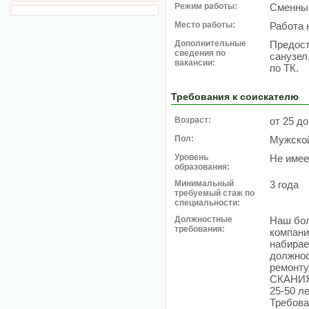
Режим работы:
Сменный
Место работы:
Работа 
Дополнительные
Предост
сведения по
санузел
вакансии:
по ТК.
Требования к соискателю
Возраст:
от 25 до
Пол:
Мужско
Уровень
Не имее
образования:
Минимальный
3 года
требуемый стаж по
специальности:
Должностные
Наш бол
требования:
компани
набирае
должнос
ремонту
СКАНИЯ
25-50 ле
Требова