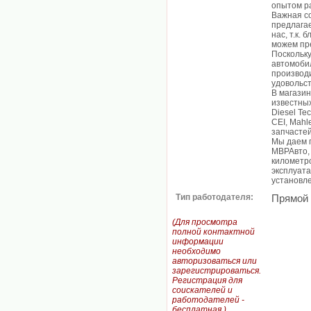
опытом р
Важная с
предлага
нас, т.к.
можем пре
Поскольк
автомобил
производи
удовольс
В магази
известных
Diesel T
CEI, Mahl
запчастей
Мы даем г
МВРАвто, 
километро
эксплуата
установле
Тип работодателя:
Прямой
(Для просмотра
полной контактной
информации
необходимо
авторизоваться или
зарегистрироваться.
Регистрация для
соискателей и
работодателей -
бесплатная.)