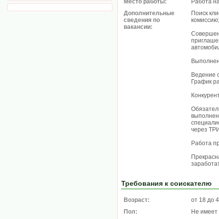
Место работы:
Работа н
Дополнительные
Поиск кл
сведения по
комиссию
вакансии:
Совершени
приглашен
автомобил
Выполнен
Ведение 
График ра
Конкурент
Обязател
выполнен
специалис
через ТРИ
Работа пр
Прекрасна
заработат
Требования к соискателю
Возраст:
от 18 до 
Пол:
Не имеет