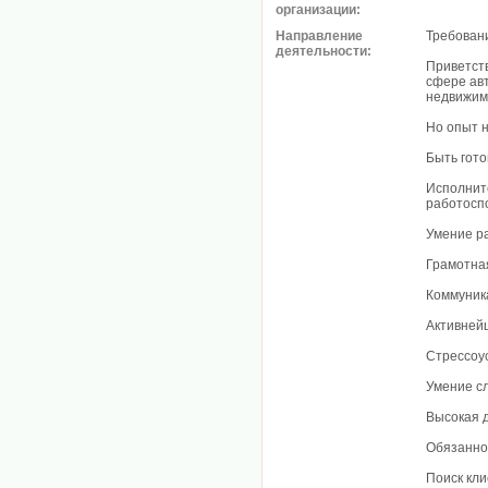
организации:
Направление
Требован
деятельности:
Приветств
сфере ав
недвижим
Но опыт 
Быть гото
Исполнит
работосп
Умение р
Грамотная
Коммуник
Активней
Стрессоу
Умение с
Высокая 
Обязанно
Поиск кл