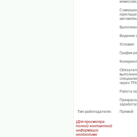
комиссию
Совершени
приглашен
автомобил
Выполнен
Ведение 
Условия:
График ра
Конкурент
Обязател
выполнен
специалис
через ТРИ
Работа пр
Прекрасна
заработат
Тип работодателя:
Прямой
(Для просмотра
полной контактной
информации
необходимо