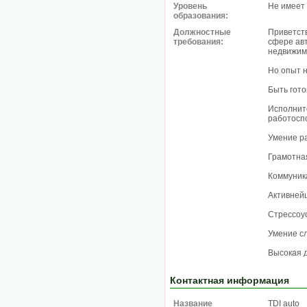
Уровень
Не имеет
образования:
Должностные
Приветств
требования:
сфере ав
недвижим
Но опыт 
Быть гото
Исполнит
работосп
Умение р
Грамотная
Коммуник
Активней
Стрессоу
Умение с
Высокая 
Контактная информация
Название
TDI auto