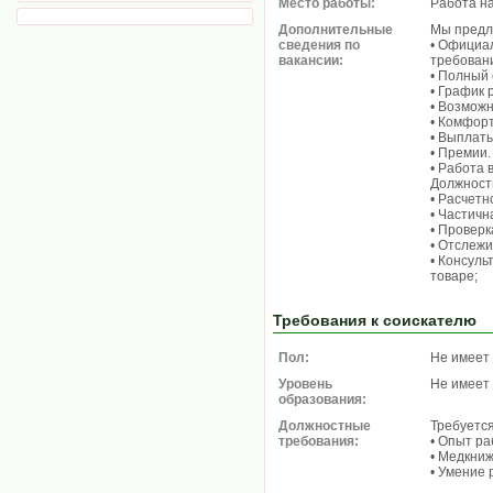
Место работы:
Работа н
Дополнительные
Мы предл
сведения по
• Официа
вакансии:
требован
• Полный 
• График 
• Возможн
• Комфорт
• Выплаты
• Премии.
• Работа 
Должност
• Расчетн
• Частичн
• Проверк
• Отслежи
• Консуль
товаре;
Требования к соискателю
Пол:
Не имеет
Уровень
Не имеет
образования:
Должностные
Требуется
требования:
• Опыт ра
• Медкни
• Умение 