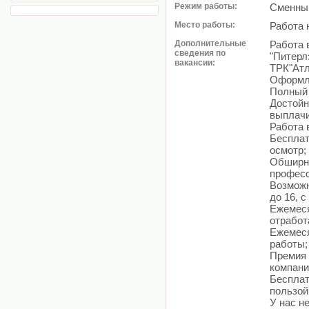
Режим работы:
Сменный
Место работы:
Работа 
Дополнительные
Работа 
сведения по
"Питерл
вакансии:
ТРК"Атл
Оформле
Полный 
Достойн
выплачи
Работа 
Бесплат
осмотр;
Обширны
професс
Возможн
до 16, с
Ежемеся
отработ
Ежемеся
работы;
Премия 
компани
Бесплат
пользой
У нас н