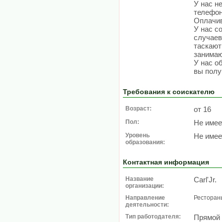
У нас н
телефо
Оплачив
У нас с
случаев
таскают
занимаю
У нас о
вы полу
Требования к соискателю
Возраст:
от 16
Пол:
Не имее
Уровень
Не имее
образования:
Контактная информация
Название
Carl'Jr.
организации:
Направление
Ресторан
деятельности:
Тип работодателя:
Прямой