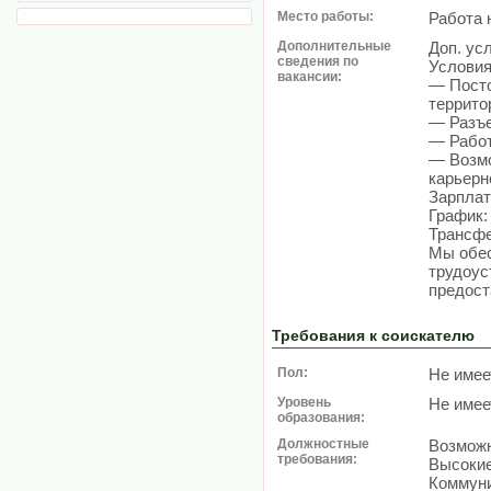
Место работы:
Работа 
Дополнительные
Доп. ус
сведения по
Услови
вакансии:
— Посто
террито
— Разъе
— Работ
— Возмо
карьерн
Зарплат
График: 
Трансфе
Мы обе
трудоус
предост
Требования к соискателю
Пол:
Не имее
Уровень
Не имее
образования:
Должностные
Возможн
требования:
Высокие
Коммун