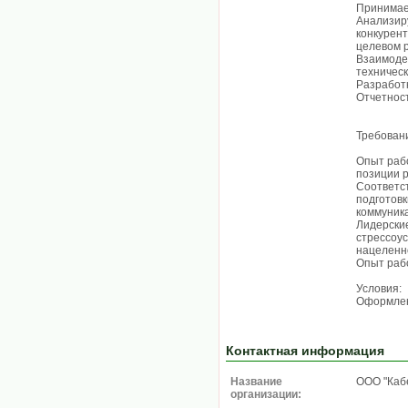
Принимает
Анализир
конкурент
целевом 
Взаимоде
техническ
Разработ
Отчетнос
Требован
Опыт раб
позиции р
Соответс
подготовк
коммуника
Лидерские
стрессоус
нацеленно
Опыт рабо
Условия:
Оформлен
Контактная информация
Название
ООО "Каб
организации: