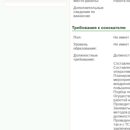
Место работы:
Работа н
Дополнительные
сведения по
вакансии:
Требования к соискателю
Пол:
Не имеет
Уровень
Не имеет
образования:
Должностные
Должност
требования:
Составлен
Составлен
оператив
Планиров
мероприя
внедрени
повышени
Подбор п
Осуществ
работой 
Проводит
Занимать
методов р
должностн
Проведени
так и с 
заключен