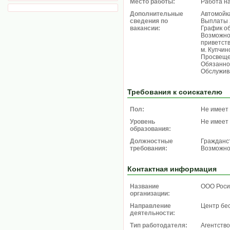
Место работы:
Работа н
Дополнительные
Автомойк
сведения по
Выплаты 2
вакансии:
График об
Возможно
приветств
м. Купчин
Просвеще
Обязанно
Обслужив
Требования к соискателю
Пол:
Не имеет
Уровень
Не имеет
образования:
Должностные
Гражданс
требования:
Возможно
Контактная информация
Название
ООО Роси
организации:
Направление
Центр бе
деятельности:
Тип работодателя:
Агентство