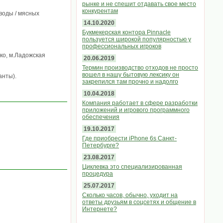
рынке и не спешит отдавать свое место
конкурентам
 воды / мясных
14.10.2020
Букмекерская контора Pinnacle
пользуется широкой популярностью у
профессиональных игроков
нко, м.Ладожская
20.06.2019
Термин производство отходов не просто
вошел в нашу бытовую лексику он
анты).
закрепился там прочно и надолго
10.04.2018
Компания работает в сфере разработки
приложений и игрового программного
обеспечения
19.10.2017
Где приобрести iPhone 6s Санкт-
Петербурге?
23.08.2017
Циклевка это специализированная
процедура
25.07.2017
Сколько часов, обычно, уходит на
ответы друзьям в соцсетях и общение в
Интернете?