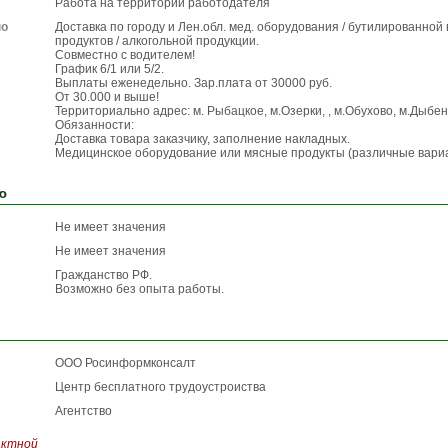
Работа на территории работодателя
по
Доставка по городу и Лен.обл. мед. оборудования / бутилированной
продуктов / алкогольной продукции.
Совместно с водителем!
График 6/1 или 5/2.
Выплаты еженедельно. Зар.плата от 30000 руб.
От 30.000 и выше!
Территориально адрес: м. Рыбацкое, м.Озерки, , м.Обухово, м.Дыбе
Обязанности:
Доставка товара заказчику, заполнение накладных.
Медицинское оборудование или мясные продукты (различные вари
ю
Не имеет значения
Не имеет значения
Гражданство РФ.
Возможно без опыта работы.
ООО Росинформконсалт
Центр бесплатного трудоустроиства
Агентство
актной