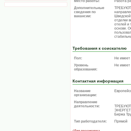
Место работы:
Работа р
Дополнительные
ТРЕБУЮТ
сведения по
направле
вакансии:
Шведской
отделки 
отелей и 
основе. 
пользова
стабильны
Требования к соискателю
Пол:
Не имеет
Уровень
Не имеет
образования:
Контактная информация
Название
Европейс
организации:
Направление
деятельности:
ТРЕБУЮТ
ЭНЕРГЕТИ
Биржа Тру
Тип работодателя:
Прямой