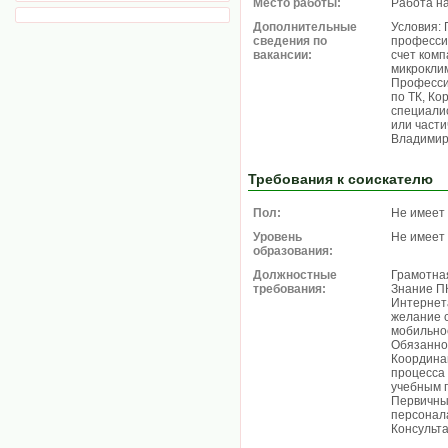
Место работы:
Работа н
Дополнительные
Условия:
сведения по
професси
вакансии:
счет комп
микроклим
Професси
по ТК, Ко
специалис
или части
Владимир
Требования к соискателю
Пол:
Не имеет
Уровень
Не имеет
образования:
Должностные
Грамотная
требования:
Знание ПК
Интернет
желание с
мобильнос
Обязанно
Координа
процесса 
учебным 
Первичны
персонал
Консульта