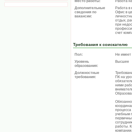
Место работы:
Работа н
Дополнительные
Работа в 
сведения по
Офис в ц
вакансии:
личностн
отдых, ра
при недо
професси
счет ком
Требования к соискателю
Пол:
Не имеет
Уровень
Высшее
образования:
Должностные
Требовани
требования:
ПК на ур
обязатель
ними рабо
внимател
Образова
Обязанно
координац
процесса 
учебным 
первичны
сотрудник
работы. 
компании