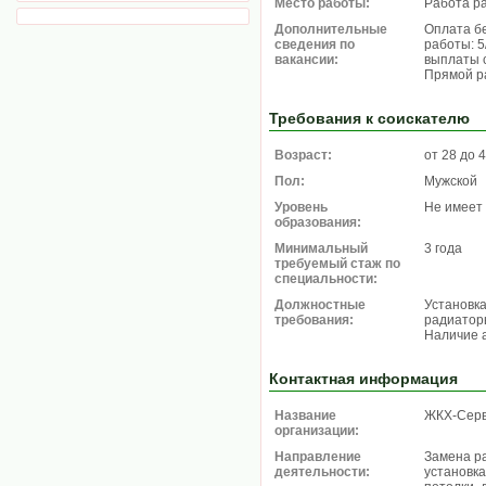
Место работы:
Работа р
Дополнительные
Оплата б
сведения по
работы: 5
вакансии:
выплаты с
Прямой р
Требования к соискателю
Возраст:
от 28 до 
Пол:
Мужской
Уровень
Не имеет
образования:
Минимальный
3 года
требуемый стаж по
специальности:
Должностные
Установка
требования:
радиатор
Наличие 
Контактная информация
Название
ЖКХ-Сер
организации:
Направление
Замена ра
деятельности:
установк