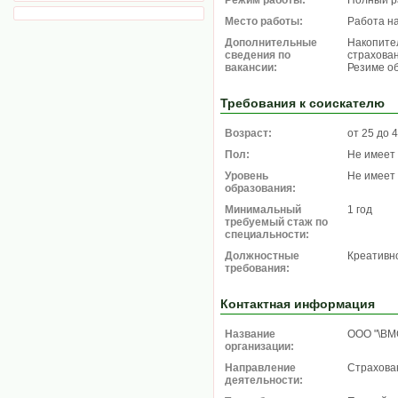
Режим работы:
Полный р
Место работы:
Работа н
Дополнительные
Накопите
сведения по
страхован
вакансии:
Резиме о
Требования к соискателю
Возраст:
от 25 до 
Пол:
Не имеет
Уровень
Не имеет
образования:
Минимальный
1 год
требуемый стаж по
специальности:
Должностные
Креативн
требования:
Контактная информация
Название
ООО "\ВМ
организации:
Направление
Страхова
деятельности: