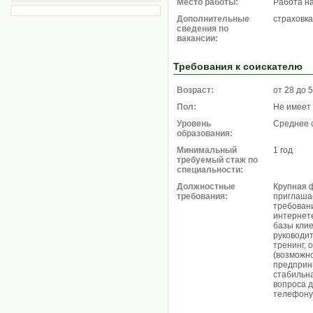
Место работы:
Работа н
Дополнительные
страховка
сведения по
вакансии:
Требования к соискателю
Возраст:
от 28 до 
Пол:
Не имеет
Уровень
Среднее 
образования:
Минимальный
1 год
требуемый стаж по
специальности:
Должностные
Крупная 
требования:
приглаша
требовани
интернет
базы клие
руководи
тренинг, 
(возможн
предприни
стабильн
вопроса 
телефону