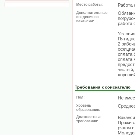
Место работы:
Работа 
Дополнительные
Обязанн
сведения по
погрузо
вакансии:
работа 
Условия
Пятидне
2 рабоч
официа
оплата 
оплата 
предос
чистый‚
хороший
Требования к соискателю
Пол:
Не имее
Уровень
Средне
образования:
Должностные
Ваканси
требования:
Прожива
рядом с
Молодом