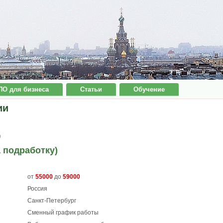
ПО для бизнеса
Статьи
Обучение
ии
0
 подработку)
от
55000
до
59000
Россия
Санкт-Петербург
Сменный график работы