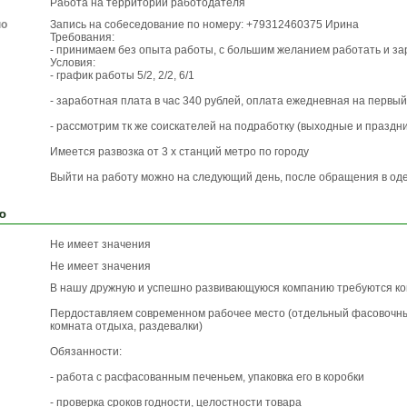
Работа на территории работодателя
по
Запись на собеседование по номеру: +79312460375 Ирина
Требования:
- принимаем без опыта работы, с большим желанием работать и з
Условия:
- график работы 5/2, 2/2, 6/1
- заработная плата в час 340 рублей, оплата ежедневная на первы
- рассмотрим тк же соискателей на подработку (выходные и праздн
Имеется развозка от 3 х станций метро по городу
Выйти на работу можно на следующий день, после обращения в од
ю
Не имеет значения
Не имеет значения
В нашу дружную и успешно развивающуюся компанию требуются к
Пердоставляем современном рабочее место (отдельный фасовочн
комната отдыха, раздевалки)
Обязанности:
- работа с расфасованным печеньем, упаковка его в коробки
- проверка сроков годности, целостности товара