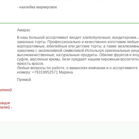
- наклейка маркировок
Амарас
В наш большой ассортимент входят хлебобулочные, кондитерские, 
заказные торты. Профессионально и качественно изготовим любые
корпоративные, юбилейные или детские торты, а также эксклюзивн
заказчика с эксклюзивной символикой.Используя оригинальные рец
высококачественные, натуральные продукты. Обилие фруктов и ягод
суфле, масляные кремы, безе придают нашим пирожным восхитител
яркость красок.
Любые вопросы по работе, о вакансиях компании и о ассортименте
номеру: +79319952571 Марина
Прямой
актной
рация
елей -