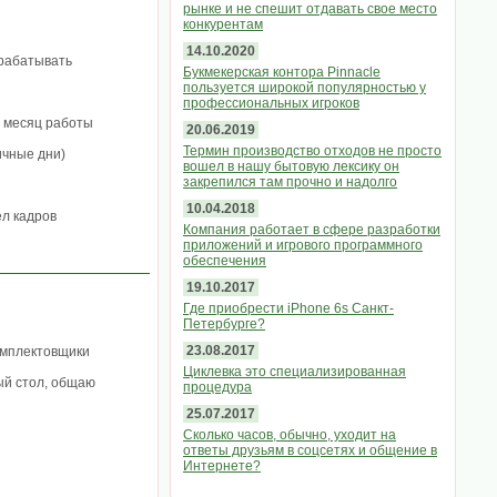
рынке и не спешит отдавать свое место
конкурентам
14.10.2020
арабатывать
Букмекерская контора Pinnacle
пользуется широкой популярностью у
профессиональных игроков
й месяц работы
20.06.2019
Термин производство отходов не просто
ичные дни)
вошел в нашу бытовую лексику он
закрепился там прочно и надолго
10.04.2018
ел кадров
Компания работает в сфере разработки
приложений и игрового программного
обеспечения
19.10.2017
Где приобрести iPhone 6s Санкт-
Петербурге?
23.08.2017
омплектовщики
Циклевка это специализированная
ый стол, общаю
процедура
25.07.2017
Сколько часов, обычно, уходит на
ответы друзьям в соцсетях и общение в
Интернете?