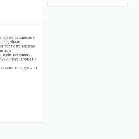
а так же серийные и
 свадебные,
ые торты по эскизам
епты и
, взбитые сливки,
ьный вкус, аромат и
 вы можете задать по