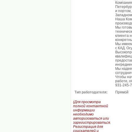
Компания 
Петербур
и портом,
Западном 
Наша Ком
производ
Мы готовы
техническ
клиента н
конкретн
Мы имеем
с КАД. Ос
Высокопр
квалифиц
предоста
ингредиен
Мы надее
сотруднич
Чтобы нач
работе, о
931-245-
Тип работодателя:
Прямой
(Для просмотра
полной контактной
информации
необходимо
авторизоваться или
зарегистрироваться.
Регистрация для
соискателей и