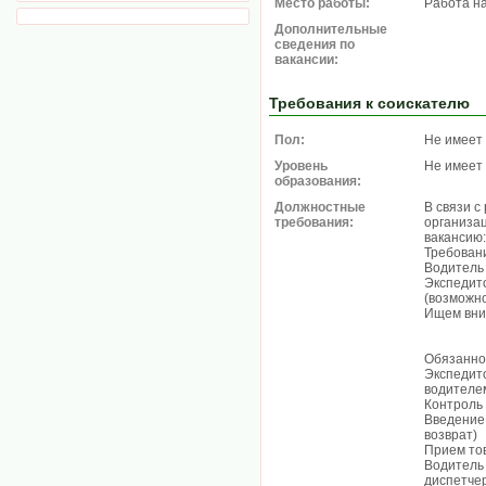
Место работы:
Работа н
Дополнительные
сведения по
вакансии:
Требования к соискателю
Пол:
Не имеет
Уровень
Не имеет
образования:
Должностные
В связи с
требования:
организац
вакансию
Требован
Водитель -
Экспедито
(возможн
Ищем вни
Обязанно
Экспедит
водителе
Контроль 
Введение 
возврат)
Прием тов
Водитель 
диспетчер