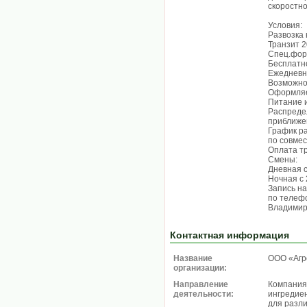
скоростн
Условия:
Развозка
Транзит 2
Спец.фор
Бесплатно
Ежедневн
Возможно
Оформляем
Питание и
Распреде
приближе
График р
по совмес
Оплата т
Смены:
Дневная с
Ночная с 
Запись н
пo телефо
Владимир
Контактная информация
Название
ООО «Агр
организации:
Направление
Компания
деятельности:
ингредие
для разл