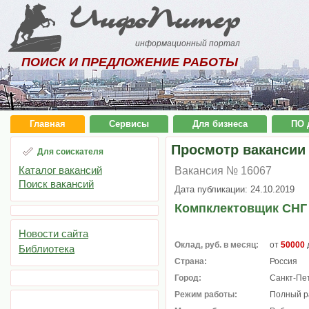
ИнфоПитер
информационный портал
ПОИСК И ПРЕДЛОЖЕНИЕ РАБОТЫ
Главная
Сервисы
Для бизнеса
ПО 
Просмотр вакансии
Для соискателя
Каталог вакансий
Вакансия № 16067
Поиск вакансий
Дата публикации: 24.10.2019
Компклектовщик СНГ
Новости сайта
Оклад, руб. в месяц:
от
50000
Библиотека
Страна:
Россия
Город:
Санкт-Пе
Режим работы:
Полный р