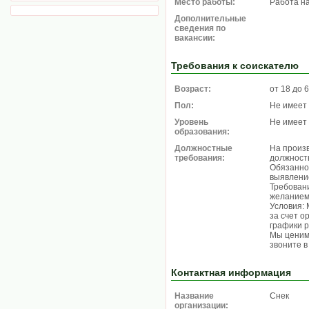
Место работы:
Работа н
Дополнительные
сведения по
вакансии:
Требования к соискателю
Возраст:
от 18 до 
Пол:
Не имеет
Уровень
Не имеет
образования:
Должностные
На произ
требования:
должност
Обязаннос
выявление
Требован
желанием
Условия:
за счет о
графики р
Мы ценим
звоните в
Контактная информация
Название
Снек
организации: