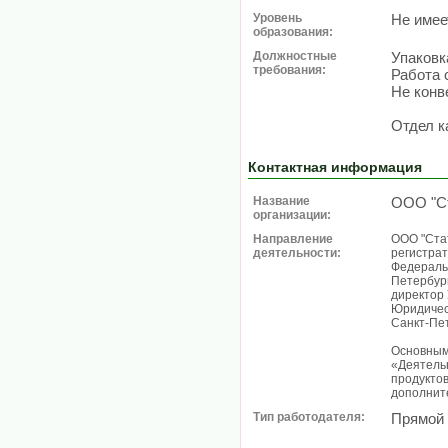
Уровень
Не имее
образования:
Должностные
Упаковк
требования:
Работа 
Не конв
Отдел к
Контактная информация
Название
ООО "С
организации:
Направление
ООО "Стат
деятельности:
регистра
Федераль
Петербург
директор
Юридическ
Санкт-Пет
Основным
«Деятельн
продуктов
дополнит
Тип работодателя:
Прямой