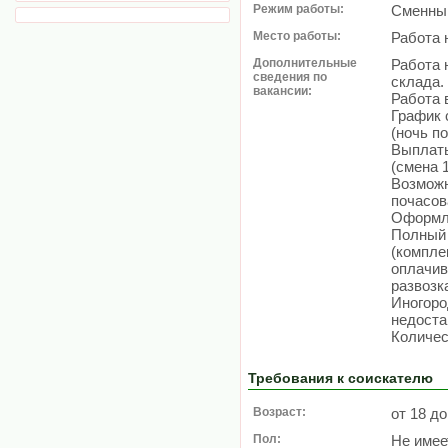
Режим работы:
Сменный
Место работы:
Работа 
Дополнительные
Работа 
сведения по
склада.
вакансии:
Работа 
График с
(ночь п
Выплаты
(смена 1
Возможн
почасова
Оформле
Полный 
(компле
оплачив
развозка
Иногоро
недост
Количес
Требования к соискателю
Возраст:
от 18 до
Пол:
Не имее