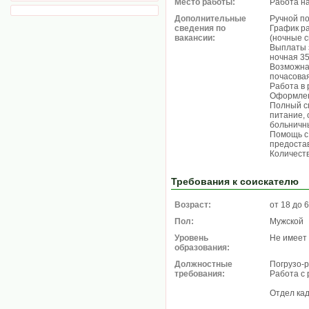
Место работы:
Работа н
Дополнительные
Ручной по
сведения по
График ра
вакансии:
(ночные 
Выплаты з
ночная 35
Возможна 
почасовая
Работа в 
Оформлен
Полный сп
питание, 
больничны
Помощь с
предоста
Количеств
Требования к соискателю
Возраст:
от 18 до 
Пол:
Мужской
Уровень
Не имеет
образования:
Должностные
Погрузо-р
требования:
Работа с 
Отдел ка