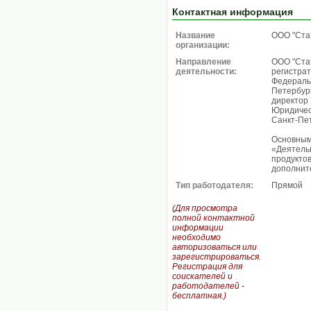
Контактная информация
Название
ООО "Ста
организации:
Направление
ООО "Стат
деятельности:
регистра
Федераль
Петербург
директор
Юридическ
Санкт-Пет
Основным
«Деятельн
продуктов
дополнит
Тип работодателя:
Прямой
(Для просмотра
полной контактной
информации
необходимо
авторизоваться или
зарегистрироваться.
Регистрация для
соискателей и
работодателей -
бесплатная.)