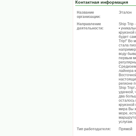
Контактная информация
Название
Эталон
организации:
Направление
Ship Trip -
деятельности:
• уникаль
круизной 
будет са
Trip!" Во
стала пио
например,
воду быв
первым м
регулярны
Средизем
лайнера 
Восточной
настоящих
регионе п
Ship Trip
удачной, 
два больш
осталось 
круизной 
мира Вы х
море, ест
маршруто
услугам.
Тип работодателя:
Прямой