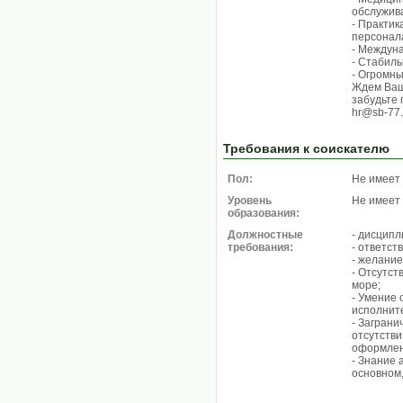
обслужив
- Практик
персонал
- Междун
- Стабиль
- Огромны
Ждем Ваш
забудьте 
hr@sb-77.
Требования к соискателю
Пол:
Не имеет
Уровень
Не имеет
образования:
Должностные
- дисципл
требования:
- ответст
- желание
- Отсутст
море;
- Умение 
исполните
- Заграни
отсутстви
оформлен
- Знание 
основном