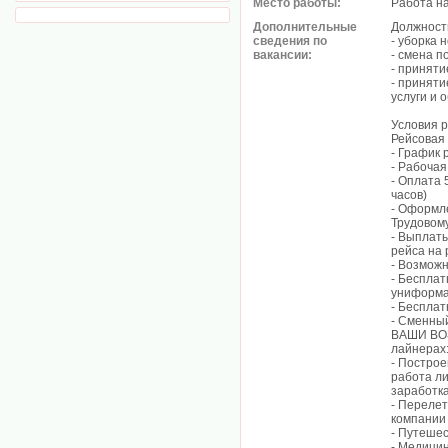
Место работы:
Работа н
Дополнительные
Должност
сведения по
- уборка 
вакансии:
- смена п
- приняти
- принят
услуги и 
Условия 
Рейсовая
- График 
- Рабочая 
- Оплата 
часов)
- Оформле
Трудовому
- Выплаты
рейса на 
- Возможн
- Бесплат
униформ
- Бесплат
- Сменный
ВАШИ ВОЗ
лайнерах
- Построе
работа ли
заработка
- Перелет
компании
- Путешес
- Медицин