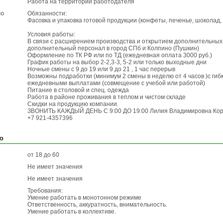
Работа на территории работодателя
по
Обязанности:
Фасовка и упаковка готовой продукции (конфеты, печенье, шоколад,
Условия работы:
В связи с расширением производства и открытием дополнительных
дополнительный персонал в город СПб и Колпино (Пушкин)
Оформление по ТК РФ или по ТД (ежедневная оплата 3000 руб.)
График работы на выбор 2-2,3-3, 5-2 или только выходные дни
Ночные смены с 9 до 19 или 9 до 21 , 1 час перерыв
Возможны подработки (минимум 2 смены в неделю от 4 часов )с гиб
ежедневными выплатами (совмещение с учебой или работой)
Питание в столовой и спец. одежда
Работа в районе проживания в теплом и чистом складе
Скидки на продукцию компании.
ЗВОНИТЬ КАЖДЫЙ ДЕНЬ С 9:00 ДО 19:00 Лилия Владимировна Кор
+7 921-4357396
ю
от 18 до 60
Не имеет значения
Не имеет значения
Требования:
Умение работать в монотонном режиме
Ответственность, аккуратность, внимательность.
Умение работать в коллективе.