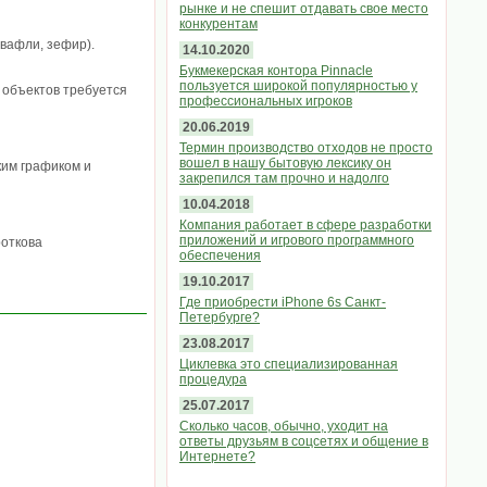
рынке и не спешит отдавать свое место
конкурентам
 вафли, зефир).
14.10.2020
Букмекерская контора Pinnacle
пользуется широкой популярностью у
 объектов требуется
профессиональных игроков
20.06.2019
Термин производство отходов не просто
вошел в нашу бытовую лексику он
ким графиком и
закрепился там прочно и надолго
10.04.2018
Компания работает в сфере разработки
приложений и игрового программного
откова
обеспечения
19.10.2017
Где приобрести iPhone 6s Санкт-
Петербурге?
23.08.2017
Циклевка это специализированная
процедура
25.07.2017
Сколько часов, обычно, уходит на
ответы друзьям в соцсетях и общение в
Интернете?