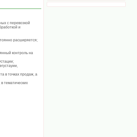
ных с перевозкой
бработкой и
стоянно расширяется;
оянный контроль на
стации;
егустауии,
 в точках продаж, а
 в тематических