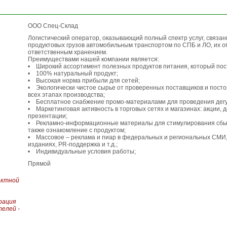
ООО Спец-Склад
Логистический оператор, оказывающий полный спектр услуг, связан
продуктовых грузов автомобильным транспортом по СПБ и ЛО, их о
ответственным хранением.
Преимуществами нашей компании является:
• Широкий ассортимент полезных продуктов питания, который по
• 100% натуральный продукт;
• Высокая норма прибыли для сетей;
• Экологически чистое сырье от проверенных поставщиков и пост
всех этапах производства;
• Бесплатное снабжение промо-материалами для проведения дегу
• Маркетинговая активность в торговых сетях и магазинах: акции, д
презентации;
• Рекламно-информационные материалы для стимулирования сбыта
также ознакомление с продуктом;
• Массовое – реклама и пиар в федеральных и региональных СМИ,
изданиях, PR-поддержка и т.д.;
• Индивидуальные условия работы;
Прямой
актной
рация
елей -