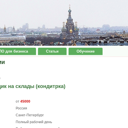
ПО для бизнеса
Статьи
Обучение
ии
9
к на склады (кондитрка)
от
45000
Россия
Санкт-Петербург
Полный рабочий день