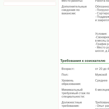
Место работы:
Работа н
Дополнительные
Обязанно
сведения по
- Погрузо
вакансии:
- Сортиро
- Поддерж
и закреп
Условия:
-Своевре
в месяц (
-График р
- Место р
шоссе, д.
Требования к соискателю
Возраст:
от 20 до 
Пол:
Мужской
Уровень
Среднее
образования:
Минимальный
6 месяце
требуемый стаж по
специальности:
Должностные
Требован
требования:
- Опыт ра