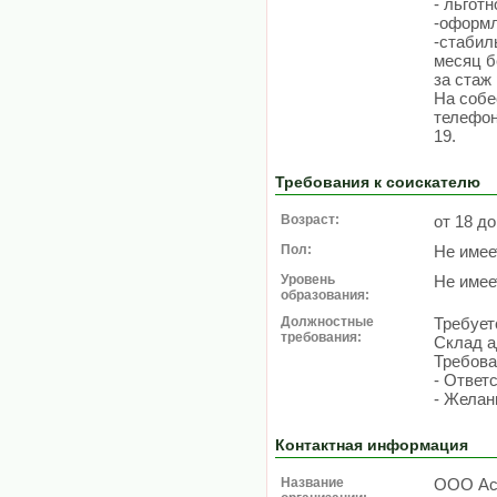
- льгот
-оформл
-стабил
месяц б
за стаж
На собе
телефон
19.
Требования к соискателю
Возраст:
от 18 до
Пол:
Не имее
Уровень
Не имее
образования:
Должностные
Требует
требования:
Склад а
Требова
- Ответ
- Желан
Контактная информация
Название
ООО Ас