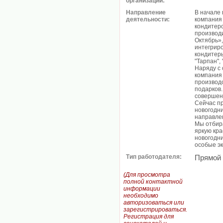
организации:
Направление
В начале 
деятельности:
компания
кондитерс
производ
Октябрь»,
интегрир
кондитеры
"Тарпан",
Наряду с
компания
производс
подарков.
совершен
Сейчас пр
новогодн
направле
Мы отбир
яркую кра
новогодни
особые э
Тип работодателя:
Прямой
(Для просмотра
полной контактной
информации
необходимо
авторизоваться или
зарегистрироваться.
Регистрация для