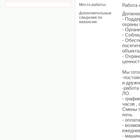
Место работы:
Работа 
Дополнительные
Должнос
сведения по
- Подде
вакансии:
охраны 
- Орган
- Соблю
- Обесп
посетит
объекта
- Охран
ценност
Мы гото
-постоя
и дружн
-работа
ЛО.
- график
часов ,
Смены п
ночь.
- оплат
- возмо
ежеднев
- машин