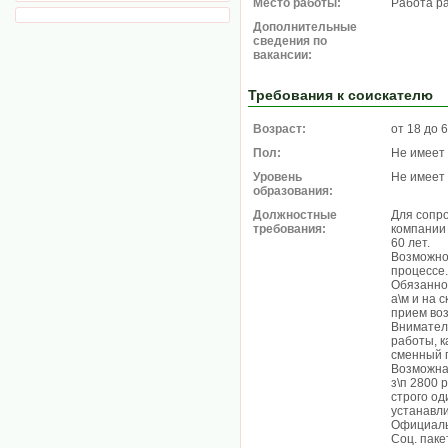
Место работы:
Работа р
Дополнительные
сведения по
вакансии:
Требования к соискателю
Возраст:
от 18 до 
Пол:
Не имеет
Уровень
Не имеет
образования:
Должностные
Для сопро
требования:
компании 
60 лет.
Возможно
процессе.
Обязаннос
а\м и на 
прием во
Внимател
работы, к
сменный гр
Возможна 
з\п 2800 
строго од
устанавл
Официаль
Соц. паке