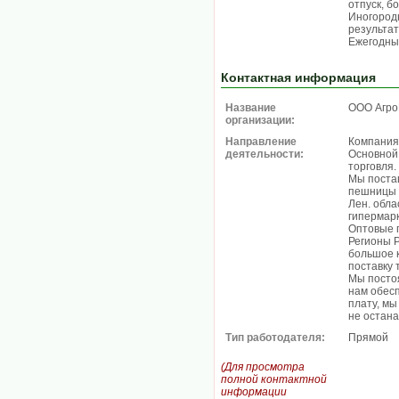
отпуск, б
Иногород
результа
Ежегодные
Контактная информация
Название
ООО Агро
организации:
Направление
Компания
деятельности:
Основной
торговля.
Мы поста
пешницы 
Лен. обла
гипермарк
Оптовые п
Регионы Р
большое 
поставку 
Мы постоя
нам обес
плату, мы
не остана
Тип работодателя:
Прямой
(Для просмотра
полной контактной
информации