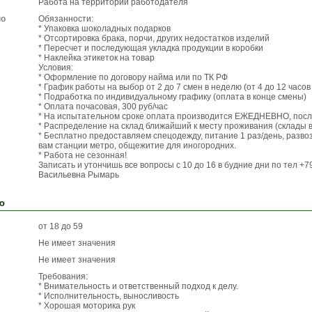
Работа на территории работодателя
по
Обязанности:
* Упаковка шоколадных подарков
* Отсортировка брака, порчи, других недостатков изделий
* Пересчет и последующая укладка продукции в коробки
* Наклейка этикеток на товар
Условия:
* Оформление по договору найма или по ТК РФ
* График работы на выбор от 2 до 7 смен в неделю (от 4 до 12 часов 
* Подработка по индивидуальному графику (оплата в конце смены)
* Оплата почасовая, 300 руб/час
* На испытательном сроке оплата производится ЕЖЕДНЕВНО, после
* Распределение на склад ближайший к месту проживания (склады 
* Бесплатно предоставляем спецодежду, питание 1 раз/день, разво
вам станции метро, общежитие для иногородних.
* Работа не сезонная!
Записать и утончишь все вопросы с 10 до 16 в будние дни по тел +
Васильевна Рымарь
ю
от 18 до 59
Не имеет значения
Не имеет значения
Требования:
* Внимательность и ответственный подход к делу.
* Исполнительность, выносливость
* Хорошая моторика рук