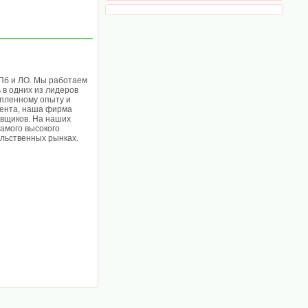
СПб и ЛО. Мы работаем
 в одних из лидеров
опленному опыту и
мента, наша фирма
авщиков. На наших
амого высокого
льственных рынках.