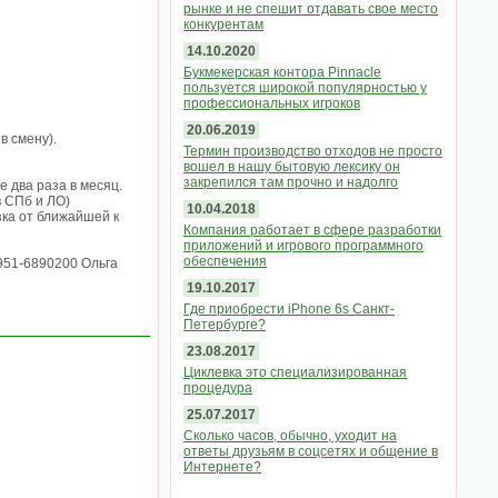
рынке и не спешит отдавать свое место
конкурентам
14.10.2020
Букмекерская контора Pinnacle
пользуется широкой популярностью у
профессиональных игроков
20.06.2019
в смену).
Термин производство отходов не просто
вошел в нашу бытовую лексику он
закрепился там прочно и надолго
 два раза в месяц.
в СПб и ЛО)
10.04.2018
зка от ближайшей к
Компания работает в сфере разработки
приложений и игрового программного
обеспечения
7951-6890200 Ольга
19.10.2017
Где приобрести iPhone 6s Санкт-
Петербурге?
23.08.2017
Циклевка это специализированная
процедура
25.07.2017
Сколько часов, обычно, уходит на
ответы друзьям в соцсетях и общение в
Интернете?