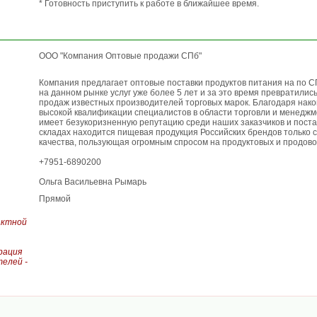
* Готовность приступить к работе в ближайшее время.
ООО "Компания Оптовые продажи СПб"
Компания предлагает оптовые поставки продуктов питания на по 
на данном рынке услуг уже более 5 лет и за это время превратились
продаж известных производителей торговых марок. Благодаря нак
высокой квалификации специалистов в области торговли и менедж
имеет безукоризненную репутацию среди наших заказчиков и пост
складах находится пищевая продукция Российских брендов только с
качества, пользующая огромным спросом на продуктовых и продово
+7951-6890200
Ольга Васильевна Рымарь
Прямой
актной
рация
елей -