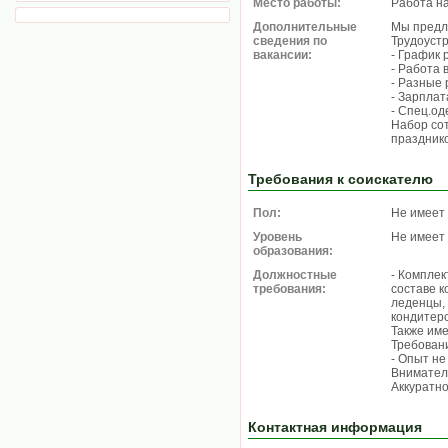
Место работы:
Работа н
Дополнительные
Мы предл
сведения по
Трудоуст
вакансии:
- График 
- Работа 
- Разные
- Зарплат
- Спец.од
Набор сот
празднико
Требования к соискателю
Пол:
Не имеет
Уровень
Не имеет
образования:
Должностные
- Комплек
требования:
составе к
леденцы, 
кондитер
Также име
Требован
- Опыт не
Внимател
Аккуратно
Контактная информация