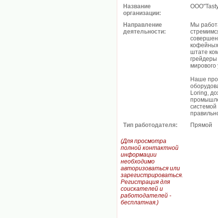
Название
ООО"Tast
организации:
Направление
Мы работа
деятельности:
стремимся
совершенс
кофейных 
штате ко
грейдеры 
мирового 
Наше про
оборудов
Loring, д
промышле
системой
правильн
Тип работодателя:
Прямой
(Для просмотра
полной контактной
информации
необходимо
авторизоваться или
зарегистрироваться.
Регистрация для
соискателей и
работодателей -
бесплатная.)