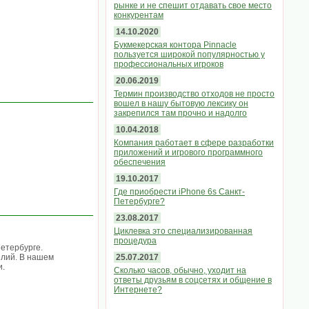
рынке и не спешит отдавать свое место
конкурентам
14.10.2020
Букмекерская контора Pinnacle
пользуется широкой популярностью у
профессиональных игроков
20.06.2019
Термин производство отходов не просто
вошел в нашу бытовую лексику он
закрепился там прочно и надолго
10.04.2018
Компания работает в сфере разработки
приложений и игрового программного
обеспечения
19.10.2017
Где приобрести iPhone 6s Санкт-
Петербурге?
23.08.2017
Циклевка это специализированная
процедура
Петербурге.
елий. В нашем
25.07.2017
и.
Сколько часов, обычно, уходит на
ответы друзьям в соцсетях и общение в
Интернете?