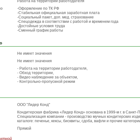
Работа на территории работодателя
по
-Оформление по ТК РФ
-Стабильная официальная заработная плата
-Социальный пакет, доп. мед. страхование
-Спецодежда в соответствии с работой и временем года
-Достойные условия труда
-Сменный график работы
ю
Не имеет значения
Не имеет значения
- Работа на территории работодателя,
- Обход территории,
- Видео наблюдение за объектом,
- Контрольно-пропускной режим
ООО "Лидер Конд"
Кондитерская фабрика «Лидер Конд» основана в 1999-м г. в Санкт-
Специализация компании - производство мучных кондитерских изд
каталоге: печенье, кексы, бисквиты, сдоба, вафли и прочие категори
Прямой
актной