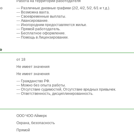
Работа на территории работодателя
по
— Различные дневные графики (2/2, 4/2, 5/2, 6/1 и т.д.).
--- Возможна вахта.
--- Своевременные выплаты.
--- Авансирование.
--- Иногородним предоставляется жилье.
--- Прямой работодатель.
— Бесплатное оформление.
--- Помощь в Лицензировании.
ю
от 18
Не имеет значения
Не имеет значения
--- Гражданство РФ.
--- Можно без опыта работы.
--- Отсутствие судимостей, Отсутствие вредных привычек.
--- Ответственность, дисциплинированность.
ООО ЧОО Аймерк
Охрана, безопасность
Прямой