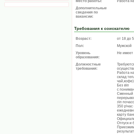
Место работы:
Работа н
Дополнительные
сведения по
вакансии:
Требования к соискателю
Возраст:
от 18 до 
Пол:
Мужской
Уровень
Не имеет
образования:
Должностные
Требуются
требования:
осуществл
Работа на
склад теп
чай,кофе)
Без в\п
с понима
Сменный г
перерывом
з\п почас
350 р\час
ежедневн
карту бан
Официал
Отпуск и
Приезжим
результа