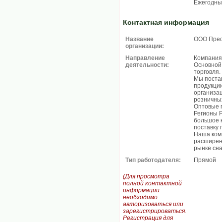
Ежегодны
Контактная информация
Название
ООО Пре
организации:
Направление
Компания
деятельности:
Основной
торговля.
Мы постав
продукци
организац
розничны
Оптовые п
Регионы Р
большое 
поставку 
Наша ком
расширени
рынке сн
Тип работодателя:
Прямой
(Для просмотра
полной контактной
информации
необходимо
авторизоваться или
зарегистрироваться.
Регистрация для