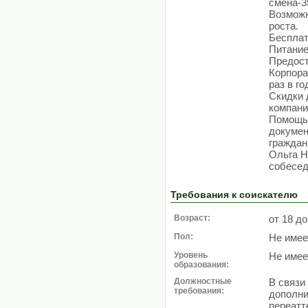
смена-3
Возможн
роста.
Бесплат
Питание
Предост
Корпора
раз в го
Скидки 
компани
Помощь
докумен
граждан
Ольга Н
собесед
Требования к соискателю
Возраст:
от 18 до
Пол:
Не имее
Уровень
Не имее
образования:
Должностные
В связи
требования:
дополни
переатт