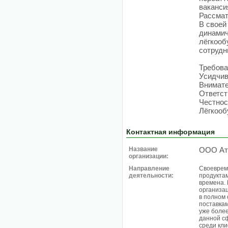
ваканси
Рассмат
В своей
динамич
лёгкооб
сотрудн
Требова
Усидчив
Внимате
Ответст
Честнос
Лёгкооб
Контактная информация
Название
ООО Ат
организации:
Направление
Своеврем
деятельности:
продуктам
времена.
организа
в полном
поставка
уже боле
данной с
среди кли