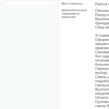
Место работы:
Работа 
Дополнительные
Обязанн
сведения по
Разгруз
вакансии:
Выполне
бригади
Сбор пр
Условия
Оформле
оформле
правово
Своевре
без зад
оплачив
больнич
Сменный
выбор).
Смены д
подрабо
смену,н
Выплаты
ежеднев
Оплата 
Грузчик
смена-3