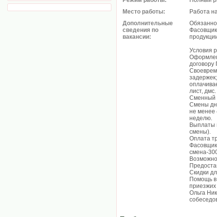
Режим работы:
Полный р
Место работы:
Работа н
Дополнительные
Обязанно
сведения по
Фасовщик
вакансии:
продукции
Условия 
Оформлен
договору 
Своеврем
задержек;
оплачива
лист, дмс.
Сменный г
Смены дн
не менее 
неделю.
Выплаты 
смены).
Оплата тр
Фасовщик
смена-30
Возможно
Предоста
Скидки дл
Помощь в
приезжих
Ольга Ни
собеседов