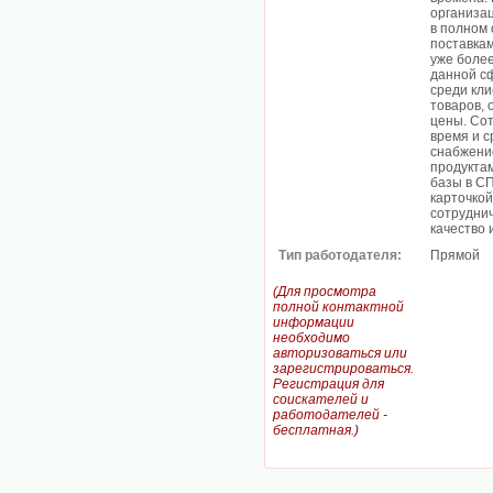
организа
в полном
поставка
уже боле
данной с
среди кли
товаров, 
цены. Сот
время и 
снабжени
продукта
базы в С
карточкой
сотруднич
качество 
Тип работодателя:
Прямой
(Для просмотра
полной контактной
информации
необходимо
авторизоваться или
зарегистрироваться.
Регистрация для
соискателей и
работодателей -
бесплатная.)