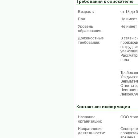
Требования к соискателю
Возраст:
от 18 до 
Пол:
Не имеет
Уровень
Не имеет
образования:
Должностные
В связи с
требования:
производ
сотрудник
упаковщи
Рассматр
пола.
Требован
Усидчивос
Внимател
Ответстве
Честность
Лёгкообуч
Контактная информация
Название
ООО Атла
организации:
Направление
Своеврем
деятельности:
продуктам
времена.