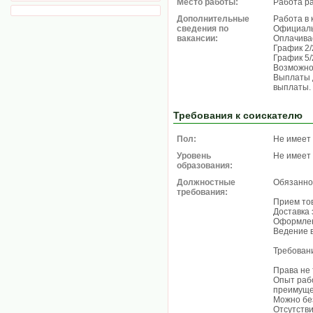
Место работы:
Работа р
Дополнительные
Работа в 
сведения по
Официаль
вакансии:
Оплачива
График 2/
График 5/2
Возможно
Выплаты 
выплаты.
Требования к соискателю
Пол:
Не имеет
Уровень
Не имеет
образования:
Должностные
Обязанно
требования:
Прием тов
Доставка 
Оформлен
Ведение 
Требован
Права не 
Опыт раб
преимуще
Можно без
Отсутстви