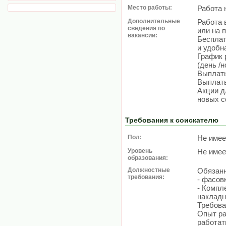
Место работы:
Работа 
Дополнительные
Работа 
сведения по
или на 
вакансии:
Бесплат
и удобн
График 
(день /
Выплаты
Выплаты
Акции д
новых с
Требования к соискателю
Пол:
Не имее
Уровень
Не имее
образования:
Должностные
Обязанн
требования:
- фасов
- Компл
наклад
Требова
Опыт ра
работат