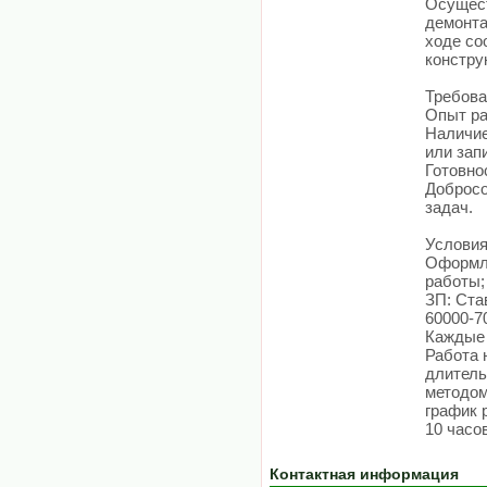
Осущест
демонта
ходе со
констру
Требова
Опыт ра
Наличие
или зап
Готовно
Добросо
задач.
Условия
Оформле
работы;
ЗП: Став
60000-7
Каждые 
Работа 
длитель
методом
график 
10 часов
Контактная информация