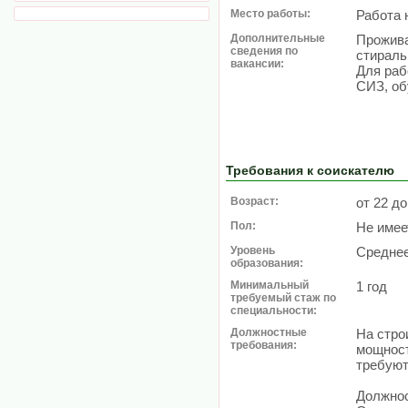
Место работы:
Работа 
Дополнительные
Прожива
сведения по
стираль
вакансии:
Для раб
СИЗ, об
Требования к соискателю
Возраст:
от 22 до
Пол:
Не имее
Уровень
Средне
образования:
Минимальный
1 год
требуемый стаж по
специальности:
Должностные
На стро
требования:
мощност
требуют
Должнос