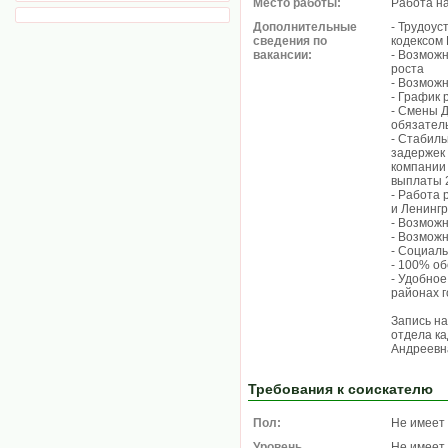
Место работы:
Работа н
Дополнительные
- Трудоус
сведения по
кодексом 
вакансии:
- Возмож
роста
- Возмож
- График р
- Смены Д
обязател
- Стабиль
задержек 
компании 
выплаты 2
- Работа 
и Ленингр
- Возможн
- Возможн
- Социаль
- 100% о
- Удобное
районах 
Запись н
отдела ка
Андреевн
Требования к соискателю
Пол:
Не имеет
Уровень
Не имеет