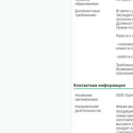
образования:
Должностные
В связи 
требования:
Экспедито
согласно
Должност
Прием гот
Работа с
- сопрово
клиента 
- работа 
Требовани
Возможно
(обучение
Контактная информация
Название
ООО Торг
организации:
Направление
Фирма вы
деятельности:
продукци
схему пр
изготовл
высокого 
продукт и
стандарт